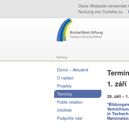
Diese Webseite verwendet C
Nutzung von Cookies zu.
Termíny
Domů – Aktuálně
Termí
O nadaci
1. zář
Projekty
Termíny
28. září – 1
Public relation
*Bildungsr
Vernichtun
Infothek
in Tschech
Podpořte nás!
Nationalso