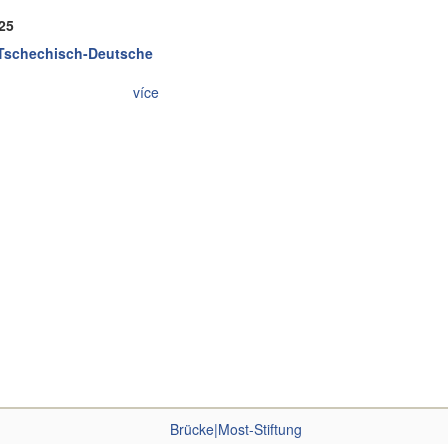
025
 Tschechisch-Deutsche
více
Brücke|Most-Stiftung