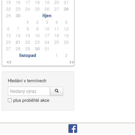
15
16
17
18
19
20
21
22
23
24
25
26
27
28
29
30
říjen
1
2
3
4
5
6
7
8
9
10
11
12
13
14
15
16
17
18
19
20
21
22
23
24
25
26
27
28
29
30
31
listopad
1
2
<<
>>
Hledání v termínech
plus proběhlé akce