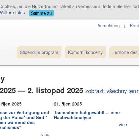
ookies, um die Nutzerfreundlichkeit zu verbessern. Indem Sie hier for
Weitere Infos
Stimme zu
Anmeldung
Kont
Stipendijní program
Komorní koncerty
Lernorte des 
ny
í 2025 — 2. listopad 2025
zobrazit všechny ter
. říjen 2025
21. říjen 2025
eise zur Verfolgung und
Tschechien hat gewählt ... eine
g der Roma* und Sinti*
Nachwahlanalyse
ien während des
více
zialismus*
více