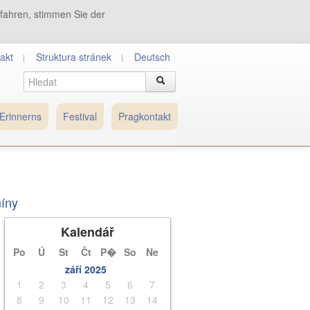
tfahren, stimmen Sie der
akt
Struktura stránek
Deutsch
Erinnerns
Festival
Pragkontakt
míny
Kalendář
Po
Ú
St
Čt
P�
So
Ne
září 2025
1
2
3
4
5
6
7
8
9
10
11
12
13
14