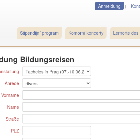
Anmeldung
Kont
Stipendijní program
Komorní koncerty
Lernorte des 
dung Bildungsreisen
anstaltung
Anrede
Vorname
Name
Straße
PLZ