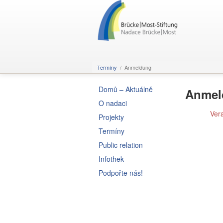
Termíny
Anmeldung
Domů – Aktuálně
Anmel
O nadaci
Ver
Projekty
Termíny
Public relation
Infothek
Podpořte nás!