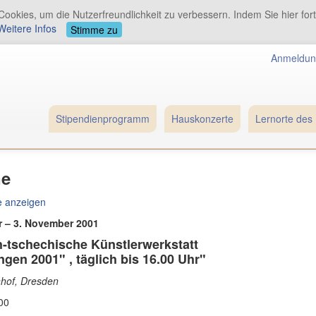
ookies, um die Nutzerfreundlichkeit zu verbessern. Indem Sie hier for
Weitere Infos
Stimme zu
Anmeldun
Stipendienprogramm
Hauskonzerte
Lernorte des 
ne
e anzeigen
r – 3. November 2001
-tschechische Künstlerwerkstatt
gen 2001" , täglich bis 16.00 Uhr"
hof, Dresden
:00