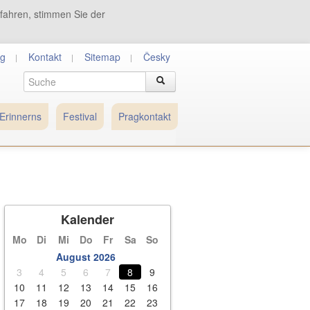
tfahren, stimmen Sie der
g
Kontakt
Sitemap
Česky
Erinnerns
Festival
Pragkontakt
Kalender
Mo
Di
Mi
Do
Fr
Sa
So
August 2026
3
4
5
6
7
8
9
10
11
12
13
14
15
16
17
18
19
20
21
22
23