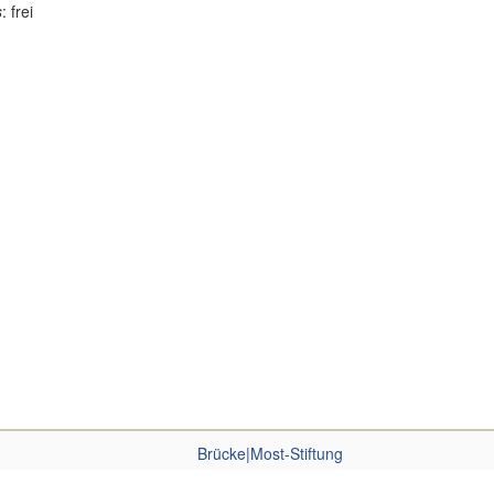
s
: frei
Brücke|Most-Stiftung